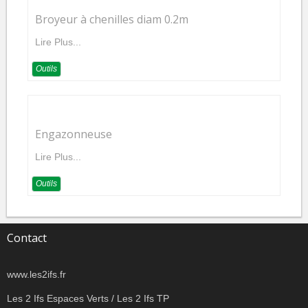
Broyeur à chenilles diam 0.2m
Lire Plus...
Outils
Engazonneuse
Lire Plus...
Outils
Contact
www.les2ifs.fr
Les 2 Ifs Espaces Verts / Les 2 Ifs TP